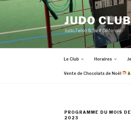
Aller
au
JUDO CLUB
contenu
principal
Judo,Taïso & Self Défense
Le Club
Horaires
Je
Vente de Chocolats de Noël
PROGRAMME DU MOIS D
2023