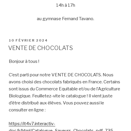
14h à 17h
au gymnase Fernand Tavano.
PUBLIÉ
10 FÉVRIER 2024
LE
VENTE DE CHOCOLATS
Bonjour à tous !
C’est parti pour notre VENTE DE CHOCOLATS. Nous
avons choisi des chocolats fabriqués en France. Certains
sont issus du Commerce Equitable et/ou de l’Agriculture
Biologique. Feuilletez-vite le catalogue ! Il vient juste
d’être distribué aux élèves. Vous pouvez aussi le
consulter en ligne :
https://it4v7.interactiv-
doc.fr/html/Catalogue_Saveurs_Chocolats_pdf_735