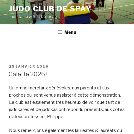
Aller
JUDO CLUB DE SPAY
au
Judo,Taïso & Self Défense
contenu
principal
Menu
PUBLIÉ
25 JANVIER 2026
LE
Galette 2026 !
Un grand merci aux bénévoles, aux parents et aux
proches qui sont venus assister à cette démonstration.
Le club est également très heureux de voir que tant de
judokates et de judokas ont répondu présents, aux côtés
de leur professeur Philippe.
Nous remercions également les lauréates & lauréats du