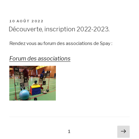
PUBLIÉ
10 AOÛT 2022
LE
Découverte, inscription 2022-2023.
Rendez vous au forum des associations de Spay :
Forum des associations
Navigation
Pag
Page
1
suiv
des