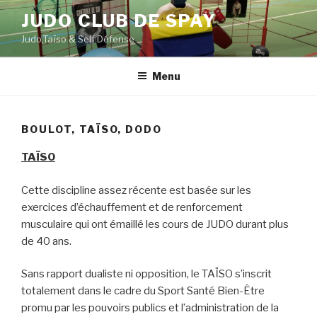
Aller
JUDO CLUB DE SPAY
au
Judo,Taïso & Self Défense
contenu
principal
Menu
BOULOT, TAÏSO, DODO
TAÏSO
Cette discipline assez récente est basée sur les
exercices d’échauffement et de renforcement
musculaire qui ont émaillé les cours de JUDO durant plus
de 40 ans.
Sans rapport dualiste ni opposition, le TAÏSO s’inscrit
totalement dans le cadre du Sport Santé Bien-Être
promu par les pouvoirs publics et l’administration de la