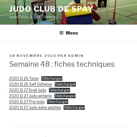
Aller
JUDO CLUB DE SPAY
au
Judo,Taïso & Self Défense
contenu
principal
Menu
PUBLIÉ
28 NOVEMBRE 2020
PAR
ADMIN
LE
Semaine 48 : fiches techniques
2020 11 26 Taïso
Télécharger
2020 11 25 Self Défense
Télécharger
2020 11 27 Eveil Judo
Télécharger
2020 11 27 Judo enfants
Télécharger
2020 11 27 Pré Judo
Télécharger
2020 11 27 Judo ados adultes
Télécharger