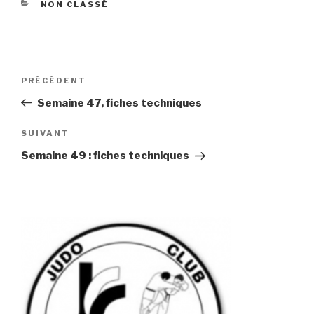
CATÉGORIES
NON CLASSÉ
Navigation
Article
PRÉCÉDENT
de
précédent
Semaine 47, fiches techniques
l’article
Article
SUIVANT
suivant
Semaine 49 : fiches techniques